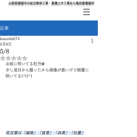
山梨県都留市の総合解体工事・重機土木工事なら亀田重機建材
有限会社
亀田重機建材
記事
kameda573
5月8日
5/8
5つ星のうちNaNと評価されています。
お庭に咲いてる牡丹✿
少し遠目から撮ったから画像が悪いけど綺麗に
咲いてる(^O^)
花言葉は「風格」「富貴」「高貴」「壮麗」