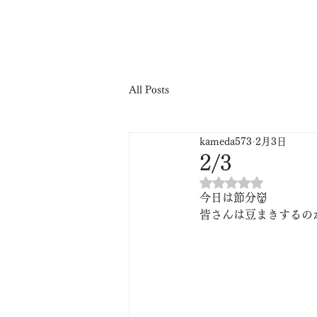
有限会社
亀田重機建材
All Posts
kameda573
2月3日
2/3
5つ星のうちNaN
今日は節分👹
皆さんは豆まきするの