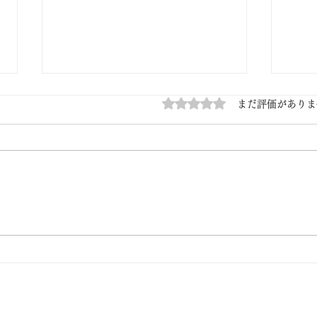
5つ星のうち0と評価されてい
まだ評価がありま
7/15
7/13