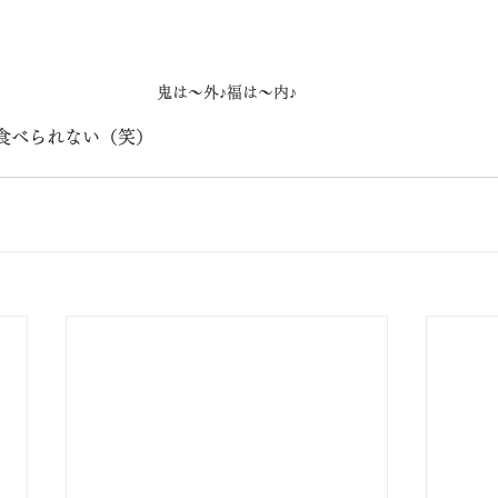
鬼は～外♪福は～内♪
食べられない（笑）